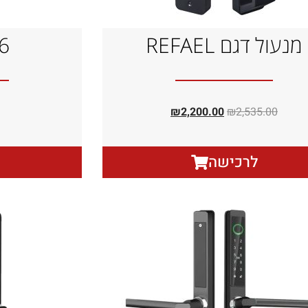
מנעול דגם REFAEL
6
₪
2,200.00
₪
2,535.00
לרכישה